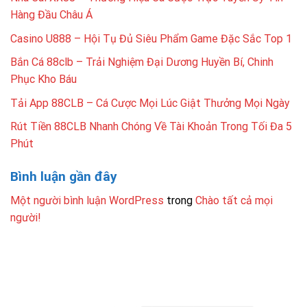
Hàng Đầu Châu Á
Casino U888 – Hội Tụ Đủ Siêu Phẩm Game Đặc Sắc Top 1
Bắn Cá 88clb – Trải Nghiệm Đại Dương Huyền Bí, Chinh
Phục Kho Báu
Tải App 88CLB – Cá Cược Mọi Lúc Giật Thưởng Mọi Ngày
Rút Tiền 88CLB Nhanh Chóng Về Tài Khoản Trong Tối Đa 5
Phút
Bình luận gần đây
Một người bình luận WordPress
trong
Chào tất cả mọi
người!