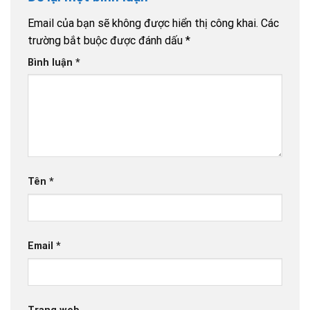
Email của bạn sẽ không được hiển thị công khai.
Các
trường bắt buộc được đánh dấu
*
Bình luận
*
Tên
*
Email
*