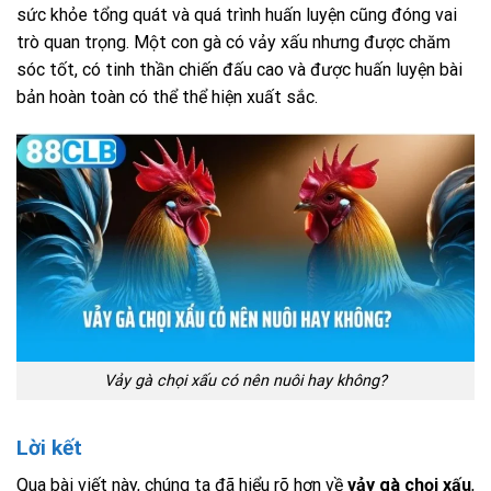
sức khỏe tổng quát và quá trình huấn luyện cũng đóng vai
trò quan trọng. Một con gà có vảy xấu nhưng được chăm
sóc tốt, có tinh thần chiến đấu cao và được huấn luyện bài
bản hoàn toàn có thể thể hiện xuất sắc.
Vảy gà chọi xấu có nên nuôi hay không?
Lời kết
Qua bài viết này, chúng ta đã hiểu rõ hơn về
vảy gà chọi xấu
,