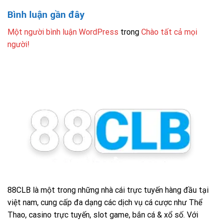
Bình luận gần đây
Một người bình luận WordPress
trong
Chào tất cả mọi
người!
88CLB là một trong những nhà cái trực tuyến hàng đầu tại
việt nam, cung cấp đa dạng các dịch vụ cá cược như Thể
Thao, casino trực tuyến, slot game, bắn cá & xổ số. Với