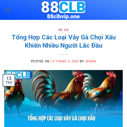
Skip
to
content
ĐÁ GÀ
Tổng Hợp Các Loại Vảy Gà Chọi Xấu
Khiến Nhiều Người Lắc Đầu
POSTED ON
13 THÁNG 3, 2025
BY
ADMIN
13
Th3