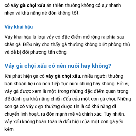
có
vảy gà chọi xấu
án thiên thường không có sự nhanh
nhẹn và khả năng né đòn không tốt.
Vảy khai hậu
Vảy khai hậu là loại vảy có đặc điểm mở rộng ra phía sau
chân gà. Điều này cho thấy gà thường không biết phòng thủ
và dễ bị đối phương tấn công.
Vảy gà chọi xấu có nên nuôi hay không?
Khi phát hiện gà có
vảy gà chọi xấu
, nhiều người thường
băn khoăn liệu có nên tiếp tục nuôi chúng hay không. Bởi vì,
vảy gà được xem là một trong những đặc điểm quan trọng
để đánh giá khả năng chiến đấu của một con gà chọi. Những
con gà có vảy đẹp thường được tin là có khả năng di
chuyển linh hoạt, ra đòn mạnh mẽ và chính xác. Tuy nhiên,
vảy xấu không hoàn toàn là dấu hiệu của một con gà yếu
kém.