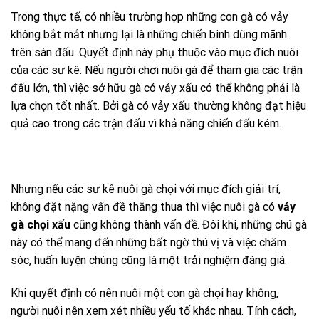
Trong thực tế, có nhiều trường hợp những con gà có vảy
không bắt mắt nhưng lại là những chiến binh dũng mãnh
trên sàn đấu. Quyết định này phụ thuộc vào mục đích nuôi
của các sư kê. Nếu người chơi nuôi gà để tham gia các trận
đấu lớn, thì việc sở hữu gà có vảy xấu có thể không phải là
lựa chọn tốt nhất. Bởi gà có vảy xấu thường không đạt hiệu
quả cao trong các trận đấu vì khả năng chiến đấu kém.
Nhưng nếu các sư kê nuôi gà chọi với mục đích giải trí,
không đặt nặng vấn đề thắng thua thì việc nuôi gà có
vảy
gà chọi xấu
cũng không thành vấn đề. Đôi khi, những chú gà
này có thể mang đến những bất ngờ thú vị và việc chăm
sóc, huấn luyện chúng cũng là một trải nghiệm đáng giá.
Khi quyết định có nên nuôi một con gà chọi hay không,
người nuôi nên xem xét nhiều yếu tố khác nhau. Tính cách,