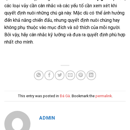
các loại vảy cần cân nhắc và các yếu tố cần xem xét khi
quyết định nuôi những chú gà này. Mặc dù có thể ảnh hưởng
đến khả năng chiến đấu, nhưng quyết định nuôi chúng hay
không phụ thuộc vào mục đích và sở thích của mỗi người.
Bởi vậy, hãy cân nhắc kỹ lưỡng và đưa ra quyết định phù hợp
nhất cho mình.
This entry was posted in
Đá Gà
. Bookmark the
permalink
.
ADMIN