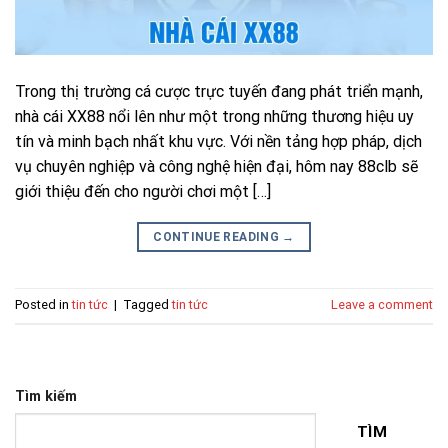
Trong thị trường cá cược trực tuyến đang phát triển mạnh,
nhà cái XX88 nổi lên như một trong những thương hiệu uy
tín và minh bạch nhất khu vực. Với nền tảng hợp pháp, dịch
vụ chuyên nghiệp và công nghệ hiện đại, hôm nay 88clb sẽ
giới thiệu đến cho người chơi một […]
CONTINUE READING
→
Posted in
tin tức
|
Tagged
tin tức
Leave a comment
Tìm kiếm
TÌM