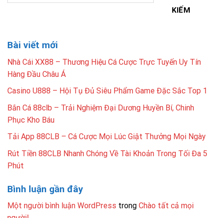
KIẾM
Bài viết mới
Nhà Cái XX88 – Thương Hiệu Cá Cược Trực Tuyến Uy Tín
Hàng Đầu Châu Á
Casino U888 – Hội Tụ Đủ Siêu Phẩm Game Đặc Sắc Top 1
Bắn Cá 88clb – Trải Nghiệm Đại Dương Huyền Bí, Chinh
Phục Kho Báu
Tải App 88CLB – Cá Cược Mọi Lúc Giật Thưởng Mọi Ngày
Rút Tiền 88CLB Nhanh Chóng Về Tài Khoản Trong Tối Đa 5
Phút
Bình luận gần đây
Một người bình luận WordPress
trong
Chào tất cả mọi
người!