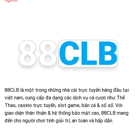
88CLB là một trong những nhà cái trực tuyến hàng đầu tại
việt nam, cung cấp đa dạng các dịch vụ cá cược như Thể
Thao, casino trực tuyến, slot game, bắn cá & xổ số. Với
giao diện thân thiện & hệ thống bảo mật cao, 88CLB mang
đến cho người chơi tính giải trí, an toàn và hấp dẫn.