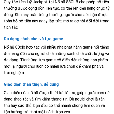
Quy tắc tích luỹ Jackpot tại Nổ hũ 88CLB cho phép số tiền
thưởng được cộng dồn liên tục, có thể lên đến hàng chục tỷ
đồng. Khi may mắn trúng thưởng, người chơi sẽ nhận được
toàn bộ số tiền này ngay lập tức, mở ra cơ hội đổi đời trong
tích tắc.
Đa dạng sảnh chơi và tựa game
Nổ hũ 88clb hợp tác với nhiều nhà phát hành game nổi tiếng
để mang đến cho người chơi những sảnh chơi chất lượng và
đa dạng. Từ những tựa game cổ điển đến những sản phẩm
mới lạ, người chơi luôn có nhiều lựa chọn để khám phá và
trải nghiệm.
Giao diện thân thiện, dễ dùng
Giao diện của nổ hũ được thiết kế tối ưu, giúp người chơi dễ
dàng thao tác và tìm kiếm thông tin. Dù người chơi là tân
thủ hay cao thủ, bạn đều có thể nhanh chóng làm quen và
tận hưởng trò chơi một cách trọn vẹn.