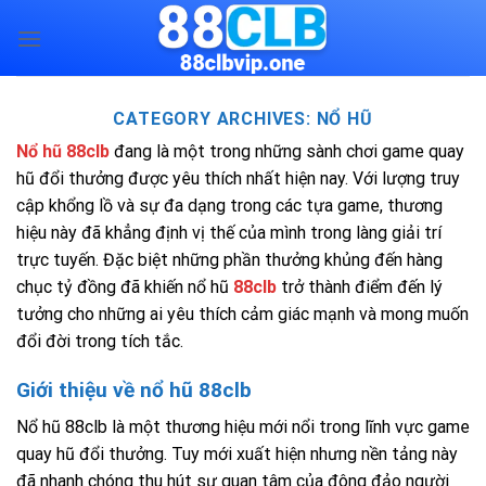
Skip
to
content
CATEGORY ARCHIVES:
NỔ HŨ
Nổ hũ 88clb
đang là một trong những sành chơi game quay
hũ đổi thưởng được yêu thích nhất hiện nay. Với lượng truy
cập khổng lồ và sự đa dạng trong các tựa game, thương
hiệu này đã khẳng định vị thế của mình trong làng giải trí
trực tuyến. Đặc biệt những phần thưởng khủng đến hàng
chục tỷ đồng đã khiến nổ hũ
88clb
trở thành điểm đến lý
tưởng cho những ai yêu thích cảm giác mạnh và mong muốn
đổi đời trong tích tắc.
Giới thiệu về nổ hũ 88clb
Nổ hũ 88clb là một thương hiệu mới nổi trong lĩnh vực game
quay hũ đổi thưởng. Tuy mới xuất hiện nhưng nền tảng này
đã nhanh chóng thu hút sự quan tâm của đông đảo người